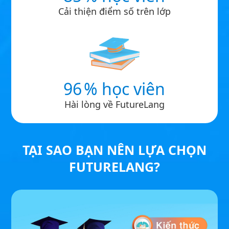
Cải thiện điểm số trên lớp
96
% học viên
Hài lòng về FutureLang
TẠI SAO BẠN NÊN LỰA CHỌN
FUTURELANG?