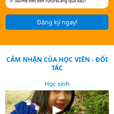
ĐĂNG KÝ NHẬN TƯ VẤN KHÓA
HỌC
Bố mẹ hãy để lại thông tin chính xác để được
FutureLang hỗ trợ sớm nhất có thể nhé!