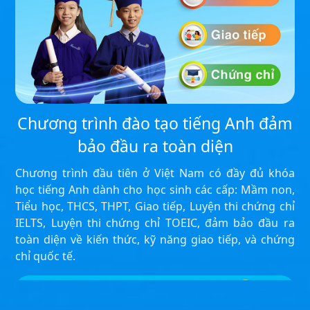
Chương trình đào tạo tiếng Anh đảm
bảo đầu ra toàn diện
Chương trình đầu tiên ở Việt Nam có đầy đủ khóa
học tiếng Anh dành cho học sinh các cấp: Mầm non,
Tiểu học, THCS, THPT, Giao tiếp, Luyện thi chứng chỉ
IELTS, Luyện thi chứng chỉ TOEIC, đảm bảo đầu ra
toàn diện về kiến thức, kỹ năng giao tiếp, và chứng
chỉ quốc tế.