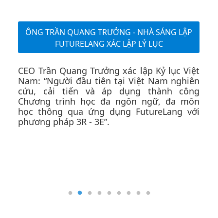
CHỨNG NHẬN THẨM ĐỊNH - GIẢI
THƯỞNG