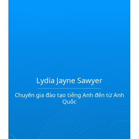
Chứng chỉ ngoại ngữ
ĐỘI NGŨ CỐ VẤN, GIÁO VIÊN