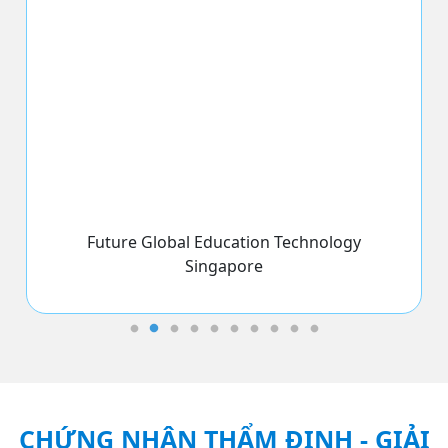
VTV1 nói gì về ứng dụng học tiếng Anh
trực tuyến FutureLang
ĐỐI TÁC ĐỒNG HÀNH
Những đối tác vàng, nhà tài trợ và các
đơn vị bảo trợ truyền thông lớn đã đồng
hành cùng chúng tôi