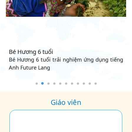
Đăng ký ngay!
CẢM NHẬN CỦA HỌC VIÊN - ĐỐI
TÁC
Học sinh