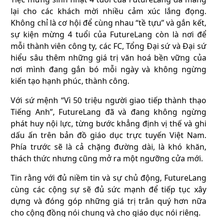
lại cho các khách mời nhiều cảm xúc lắng đọng.
Không chỉ là cơ hội để cùng nhau “tề tựu” và gắn kết,
sự kiện mừng 4 tuổi của FutureLang còn là nơi để
mỗi thành viên công ty, các FC, Tổng Đại sứ và Đại sứ
hiểu sâu thêm những giá trị văn hoá bền vững của
nơi mình đang gắn bó mỗi ngày và không ngừng
kiến tạo hạnh phúc, thành công.
Với sứ mệnh “Vì 50 triệu người giao tiếp thành thạo
Tiếng Anh”, FutureLang đã và đang không ngừng
phát huy nội lực, từng bước khẳng định vị thế và ghi
dấu ấn trên bản đồ giáo dục trực tuyến Việt Nam.
Phía trước sẽ là cả chặng đường dài, là khó khăn,
thách thức nhưng cũng mở ra một ngưỡng cửa mới.
Tin rằng với đủ niềm tin và sự chủ động, FutureLang
cùng các cộng sự sẽ đủ sức mạnh để tiếp tục xây
dựng và đóng góp những giá trị trân quý hơn nữa
cho cộng đồng nói chung và cho giáo dục nói riêng.