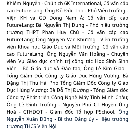
Khiêm Nguyễn - Chủ tịch 6K International, Cố vấn cấp
cao FutureLang; Ông Đỗ Đức Thọ - Phó Viện trưởng -
Viện KH và GD Đông Nam Á; Cố vấn cấp cao
FutureLang; Bà Nguyễn Thị Dung - Phó hiệu trưởng
trường THPT Phan Huy Chú - Cố vấn cấp cao
FutureLang; Ông Nguyễn Văn Khương - Viện trưởng
viện Khoa học Giáo Dục và Môi Trường, Cố vấn cấp
cao FutureLang; Ông Nguyễn Văn Hoằng - Chuyên
viên Vụ Giáo dục chính trị công tác Học Sinh Sinh
Viên - Bộ Giáo dục và Đào tạo; Ông Lê Kim Giao -
Tổng Giám Đốc Công ty Giáo Dục Hùng Vương; Bà
Đặng Thị Thu Hà, Phó Tổng Giám Đốc Công ty Giáo
Dục Hùng Vương; Bà Đỗ Thị Đường - Tổng Giám đốc
Công ty Phát triển Công Nghệ Máy Tính Minh Châu;
Ông Lê Đình Trường - Nguyên Phó CT Huyện Ứng
Hoà - CTHĐQT - Giám đốc Tổ hợp PSchool,
Ông
Nguyễn Xuân Dũng - Bí thư Đảng ủy - Hiệu trưởng
trường THCS Viên Nội