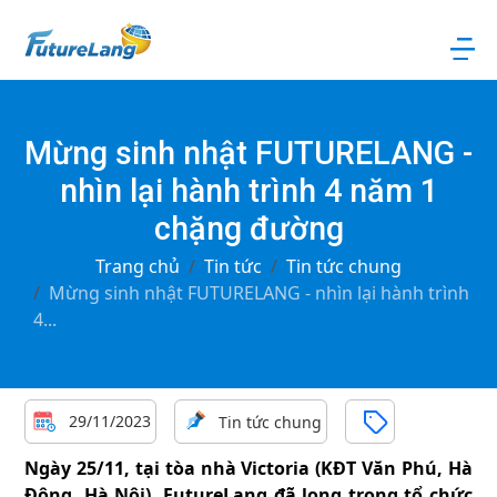
Mừng sinh nhật FUTURELANG -
nhìn lại hành trình 4 năm 1
chặng đường
Trang chủ
Tin tức
Tin tức chung
Mừng sinh nhật FUTURELANG - nhìn lại hành trình
4...
29/11/2023
Tin tức chung
Ngày 25/11, tại tòa nhà Victoria (KĐT Văn Phú, Hà
Đông, Hà Nội), FutureLang đã long trọng tổ chức