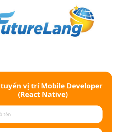
tuyển vị trí Mobile Developer
(React Native)