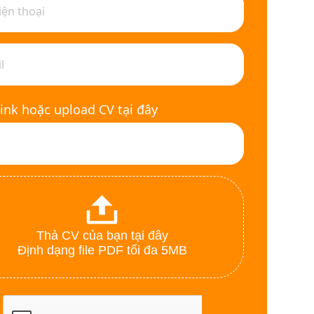
ink hoặc upload CV tại đây
Thả CV của bạn tại đây
Định dạng file PDF tối đa 5MB