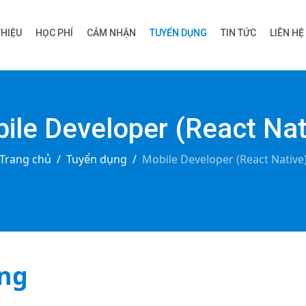
THIỆU
HỌC PHÍ
CẢM NHẬN
TUYỂN DỤNG
TIN TỨC
LIÊN HỆ
ile Developer (React Nat
Trang chủ
Tuyển dụng
Mobile Developer (React Native
ụng