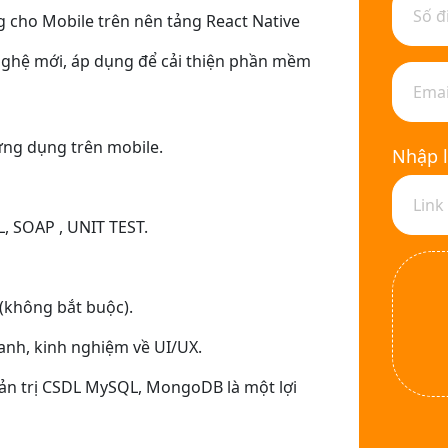
 cho Mobile trên nên tảng React Native
nghệ mới, áp dụng để cải thiện phần mềm
ứng dụng trên mobile.
Nhập l
L, SOAP , UNIT TEST.
ế (không bắt buộc).
hanh, kinh nghiệm về UI/UX.
uản trị CSDL MySQL, MongoDB là một lợi