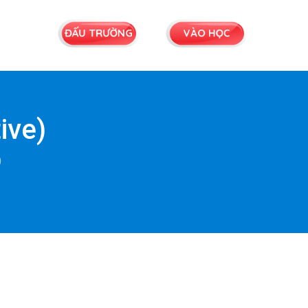
ĐẤU TRƯỜNG
VÀO HỌC
ive)
)