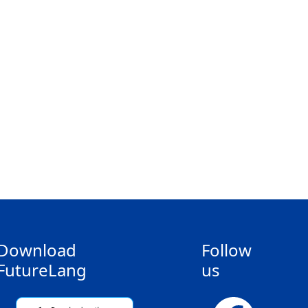
Download
Follow
FutureLang
us