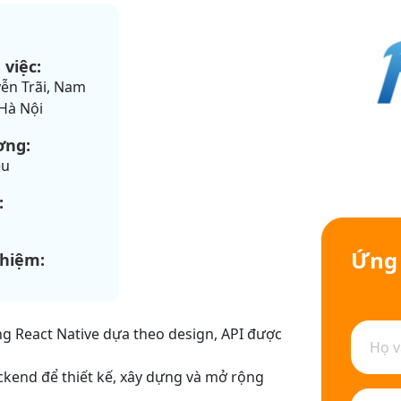
 việc:
ễn Trãi, Nam
 Hà Nội
ơng:
ệu
:
Ứng 
ghiệm:
g React Native dựa theo design, API được
ckend để thiết kế, xây dựng và mở rộng